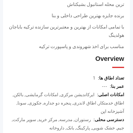
ترین محله استانبول بشیکتاش
برنده جایزه بهترین طراحی داخلی و بنا
با تمامی امکانات از بهترین و معتبرترین سازنده ترکیه باباجان
هولدینگ
مناسب برای اخذ شهروندی و پاسپورت ترکیه
Overview
تعداد اطاق ها:
1
عمر بنا:
---
امکانات اصلی:
ایرکاندیشن مرکزی, امکانات گرمایشی, بالکن,
اطاق خدمتکار, اطاق لاندری, پنجره دو جداره, جکوزی, سونا,
آشپزخانه اپن
دسترسی محلی:
رستوران, مدرسه, مرکز خرید, سوپر مارکت,
جیم, خشک شویی, پارکینگ, بانک, داروخانه