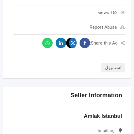
152 views
Report Abuse
Share this Ad:
استانبول
Seller Information
Amlak Istanbul
beşiktaş