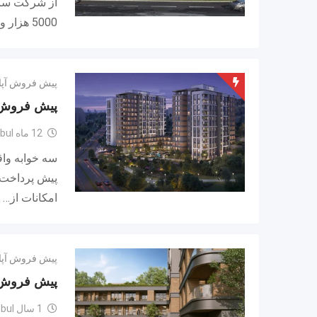
از شرکت سازن
5000 هزار واحد مسکونی،…
پیش فروش آپا
پیش فروش س
12 ماه ago
bul
سه خوابه واق
امکانات از…
پیش فروش آپا
پیش فروش ی
1 سال ago
nbul