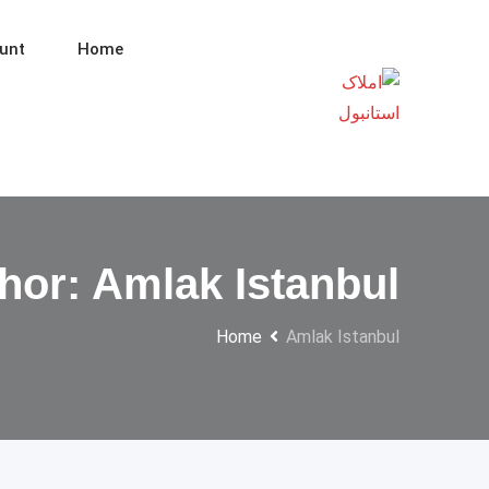
Ski
t
unt
Home
conten
hor: Amlak Istanbul
Home
Amlak Istanbul