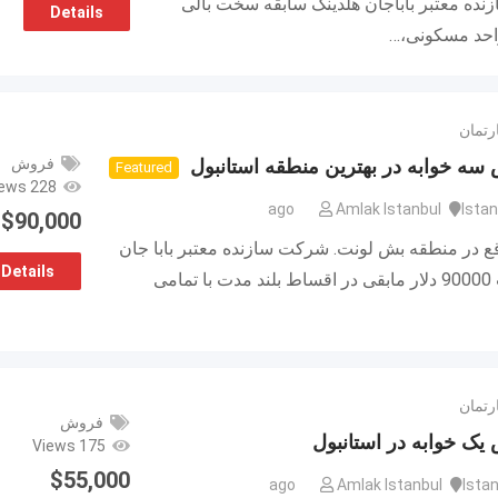
ده معتبر باباجان هلدینگ سابقه سخت بالی
Details
رتمان
فروش
ه خوابه در بهترین منطقه استانبول
Featured
228 Views
Amlak Istanbul
Istan
$
90,000
ع در منطقه بش لونت. شرکت سازنده معتبر بابا جان
Details
پیش پرداخت 90000 دلار مابقی در اقساط بلند مدت با تمامی
رتمان
فروش
ک خوابه در استانبول
175 Views
$
55,000
Amlak Istanbul
Ista