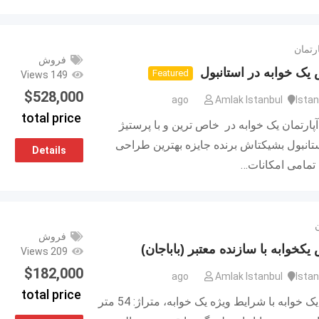
رتمان
فروش
ک خوابه در استانبول
Featured
149 Views
$
528,000
Amlak Istanbul
Istan
total price
رتمان یک خوابه در خاص ترین و با پرستیژ
تانبول بشیکتاش برنده جایزه بهترین طراحی
Details
ا تمامی امکانات…
فروش
خوابه با سازنده معتبر (باباجان)
209 Views
$
182,000
Amlak Istanbul
Istan
total price
پیش فروش یک خوابه با شرایط ویژه یک خوابه، متراژ: 54 متر