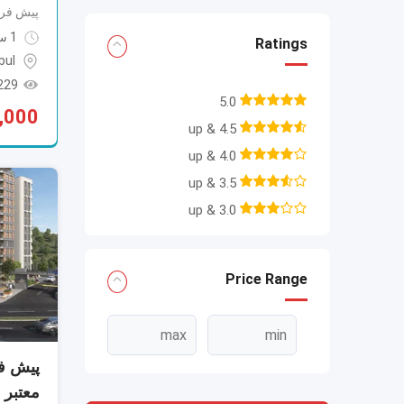
پیش فرو
1 سال ago
Ratings
bul
29 Views
5.0
,000
4.5 & up
4.0 & up
3.5 & up
3.0 & up
Price Range
پیش فر
معتبر (