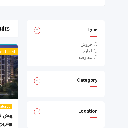
ults
Type
فروش
اجاره
eatured
معاوضه
Category
atured
Location
پیش ف
بهترین